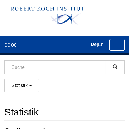
edoc
De
|
En
Umsch
der
Navig
Statistik
Statistik