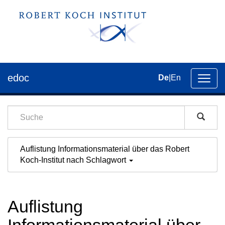
edoc
De
|
En
Umsch
der
Navig
Auflistung Informationsmaterial über das Robert
Koch-Institut nach Schlagwort
Auflistung