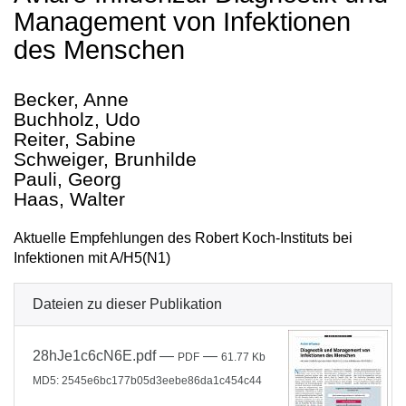
Management von Infektionen
des Menschen
Becker, Anne
Buchholz, Udo
Reiter, Sabine
Schweiger, Brunhilde
Pauli, Georg
Haas, Walter
Aktuelle Empfehlungen des Robert Koch-Instituts bei
Infektionen mit A/H5(N1)
Dateien zu dieser Publikation
28hJe1c6cN6E.pdf
—
—
PDF
61.77 Kb
MD5: 2545e6bc177b05d3eebe86da1c454c44