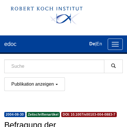
edoc
De
|
En
Umsch
der
Navig
Publikation anzeigen
2004-08-30
Zeitschriftenartikel
DOI: 10.1007/s00103-004-0883-7
Befragung der