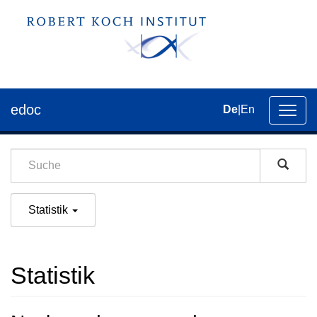
edoc
De
|
En
Umsch
der
Navig
Statistik
Statistik