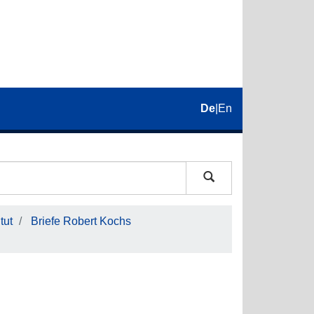
De
|
En
tut
Briefe Robert Kochs