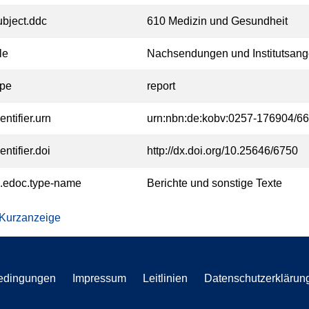
ubject.ddc
610 Medizin und Gesundheit
tle
Nachsendungen und Institutsang
ype
report
entifier.urn
urn:nbn:de:kobv:0257-176904/6
entifier.doi
http://dx.doi.org/10.25646/6750
l.edoc.type-name
Berichte und sonstige Texte
 Kurzanzeige
edingungen
Impressum
Leitlinien
Datenschutzerklärun