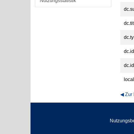
Nutzungsstatistik
dc.s
dc.ti
dc.t
dc.id
dc.id
loca
Zur
Nutzungsb