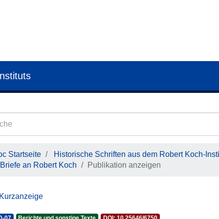
nstituts
c Startseite
Historische Schriften aus dem Robert Koch-Insti
Briefe an Robert Koch
Publikation anzeigen
 Kurzanzeige
0-07
Berichte und sonstige Texte
DOI: 10.25646/6750