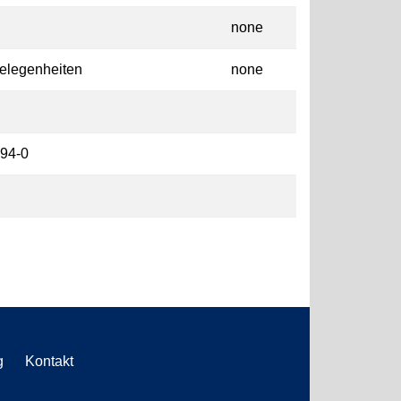
none
elegenheiten
none
694-0
g
Kontakt