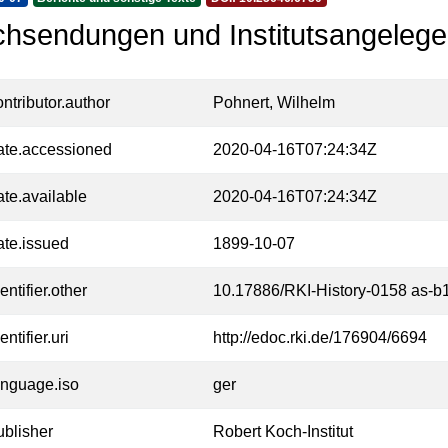
hsendungen und Institutsangelege
ontributor.author
Pohnert, Wilhelm
ate.accessioned
2020-04-16T07:24:34Z
ate.available
2020-04-16T07:24:34Z
ate.issued
1899-10-07
entifier.other
10.17886/RKI-History-0158 as-b
entifier.uri
http://edoc.rki.de/176904/6694
anguage.iso
ger
ublisher
Robert Koch-Institut