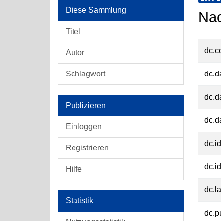
Diese Sammlung
Nac
Titel
dc.c
Autor
Schlagwort
dc.d
dc.d
Publizieren
dc.d
Einloggen
dc.id
Registrieren
dc.id
Hilfe
dc.l
Statistik
dc.p