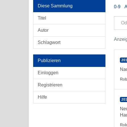
Diese Sammlung
0-9
Titel
Autor
Anzeig
Schlagwort
Publizieren
201
Nac
Einloggen
Rob
Registrieren
Hilfe
201
Neu
Hau
Rob