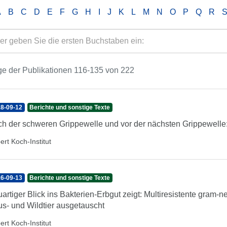
A
B
C
D
E
F
G
H
I
J
K
L
M
N
O
P
Q
R
e der Publikationen 116-135 von 222
8-09-12
Berichte und sonstige Texte
h der schweren Grippewelle und vor der nächsten Grippewelle:
ert Koch-Institut
6-09-13
Berichte und sonstige Texte
artiger Blick ins Bakterien-Erbgut zeigt: Multiresistente gram
s- und Wildtier ausgetauscht
ert Koch-Institut