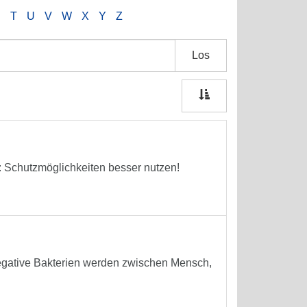
S
T
U
V
W
X
Y
Z
Los
 Schutzmöglichkeiten besser nutzen!
-negative Bakterien werden zwischen Mensch,