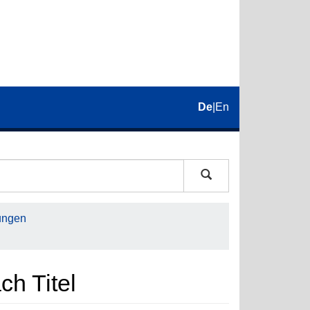
De
|
En
ungen
ch Titel