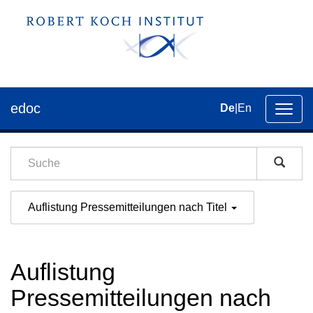
edoc
De
|
En
Umsch
der
Navig
Auflistung Pressemitteilungen nach Titel
Auflistung
Pressemitteilungen nach