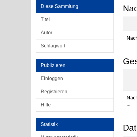
Diese Sammlung
Nac
Titel
Autor
Nach
Schlagwort
Ges
Publizieren
Einloggen
Registrieren
Nac
...
Hilfe
Statistik
Dat