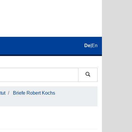
De
|
En
tut
Briefe Robert Kochs