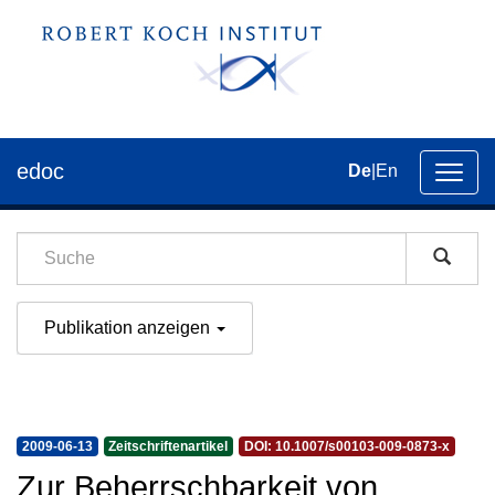
edoc
De
|
En
Umsch
der
Navig
Publikation anzeigen
2009-06-13
Zeitschriftenartikel
DOI: 10.1007/s00103-009-0873-x
Zur Beherrschbarkeit von