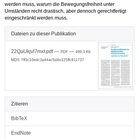
werden muss, warum die Bewegungsfreiheit unter
Umständen recht drastisch, aber dennoch gerechtfertigt
eingeschränkt werden muss.
Dateien zu dieser Publikation
22QaUkjvI7mxI.pdf
—
—
PDF
499.3 Kb
MD5: 7ff3c10edc3a44ac5d4e125ffc911737
Zitieren
BibTeX
EndNote