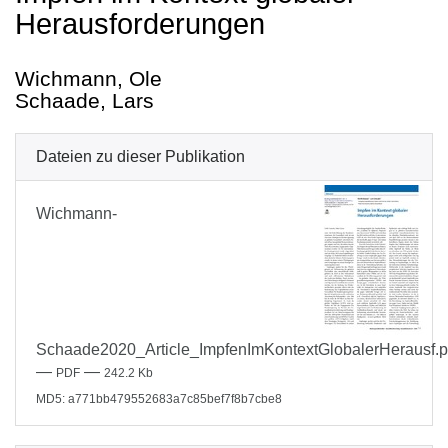
Herausforderungen
Wichmann, Ole
Schaade, Lars
Dateien zu dieser Publikation
Wichmann-
Schaade2020_Article_ImpfenImKontextGlobalerHerausf.p
—
—
PDF
242.2 Kb
MD5: a771bb479552683a7c85bef7f8b7cbe8