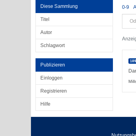
Diese Sammlung
0-9
Titel
Autor
Anzeig
Schlagwort
189
Publizieren
Dan
Einloggen
Mill
Registrieren
Hilfe
Nutzungsb