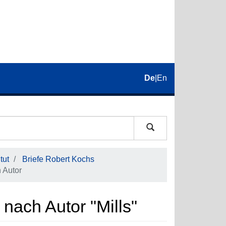
De
|
En
tut
Briefe Robert Kochs
 Autor
 nach Autor "Mills"