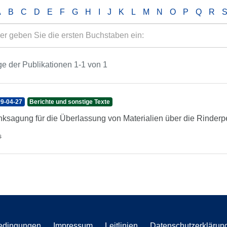
A
B
C
D
E
F
G
H
I
J
K
L
M
N
O
P
Q
R
e der Publikationen 1-1 von 1
9-04-27
Berichte und sonstige Texte
ksagung für die Überlassung von Materialien über die Rinderp
s
edingungen
Impressum
Leitlinien
Datenschutzerklärun