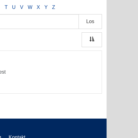
S
T
U
V
W
X
Y
Z
Los
est
g
Kontakt