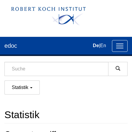
edoc
De
|
En
Umsch
der
Navig
Statistik
Statistik