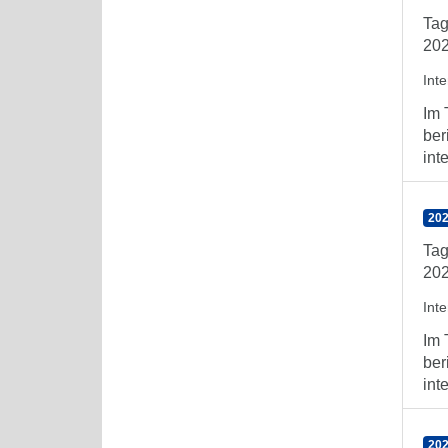
Tag
202
Int
Im 
ber
int
202
Tag
202
Int
Im 
ber
int
202