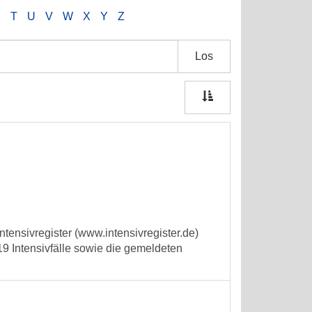
S
T
U
V
W
X
Y
Z
Los
tensivregister (www.intensivregister.de)
9 Intensivfälle sowie die gemeldeten