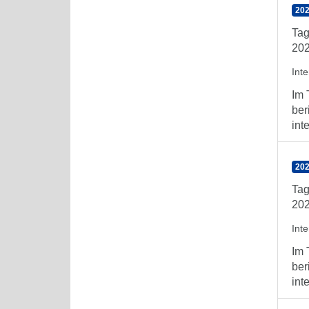
202
Tag
202
Int
Im 
ber
int
202
Tag
202
Int
Im 
ber
int