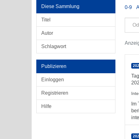
Diese Sammlung
0-9
Titel
Autor
Anzeig
Schlagwort
Publizieren
202
Tag
Einloggen
202
Registrieren
Int
Im 
Hilfe
ber
int
202