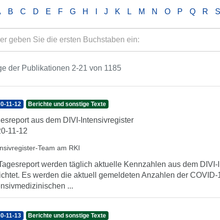
A
B
C
D
E
F
G
H
I
J
K
L
M
N
O
P
Q
R
e der Publikationen 2-21 von 1185
0-11-12
Berichte und sonstige Texte
esreport aus dem DIVI-Intensivregister
0-11-12
ensivregister-Team am RKI
Tagesreport werden täglich aktuelle Kennzahlen aus dem DIVI-In
ichtet. Es werden die aktuell gemeldeten Anzahlen der COVID-1
ensivmedizinischen ...
0-11-13
Berichte und sonstige Texte