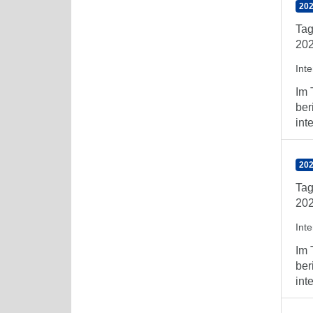
202
Tag
202
Int
Im 
ber
int
202
Tag
202
Int
Im 
ber
int