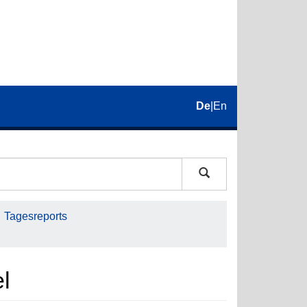
De
|
En
Tagesreports
el