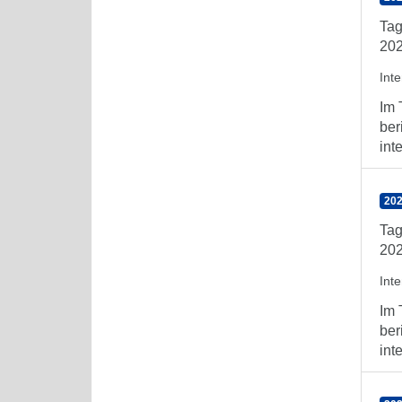
Tag
202
Int
Im 
ber
int
202
Tag
202
Int
Im 
ber
int