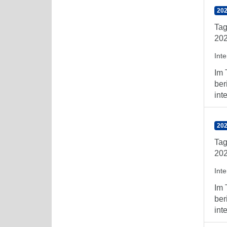
202
Tag
202
Int
Im 
ber
int
202
Tag
202
Int
Im 
ber
int