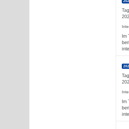
202
Tag
202
Int
Im 
ber
int
202
Tag
202
Int
Im 
ber
int