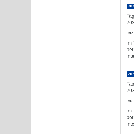
202
Tag
202
Int
Im 
ber
int
202
Tag
202
Int
Im 
ber
int