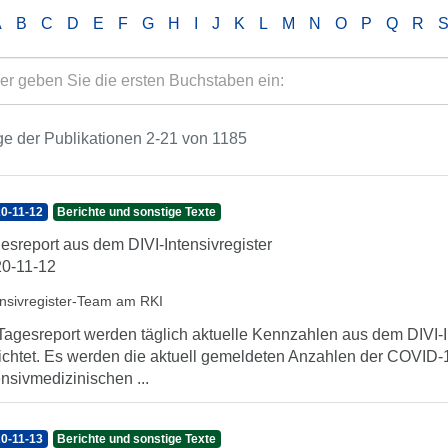
A
B
C
D
E
F
G
H
I
J
K
L
M
N
O
P
Q
R
e der Publikationen 2-21 von 1185
0-11-12
Berichte und sonstige Texte
esreport aus dem DIVI-Intensivregister
0-11-12
ensivregister-Team am RKI
Tagesreport werden täglich aktuelle Kennzahlen aus dem DIVI-In
ichtet. Es werden die aktuell gemeldeten Anzahlen der COVID-1
ensivmedizinischen ...
0-11-13
Berichte und sonstige Texte