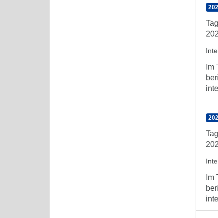
202
Tag
202
Int
Im 
ber
int
202
Tag
202
Int
Im 
ber
int