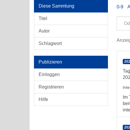
Diese Sammlung
0-9
Titel
Autor
Anzeig
Schlagwort
Publizieren
202
Tag
Einloggen
202
Registrieren
Int
Im 
Hilfe
ber
int
202