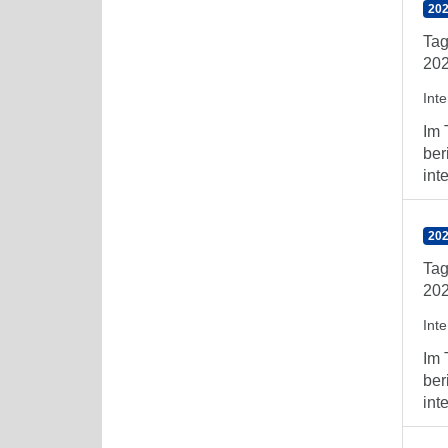
202
Tag
202
Int
Im 
ber
int
202
Tag
202
Int
Im 
ber
int