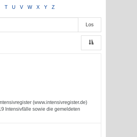
S
T
U
V
W
X
Y
Z
Los
tensivregister (www.intensivregister.de)
9 Intensivfälle sowie die gemeldeten