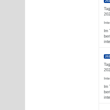
202
Tag
202
Int
Im 
ber
int
202
Tag
202
Int
Im 
ber
int