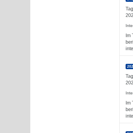
Tag
202
Int
Im 
ber
int
202
Tag
202
Int
Im 
ber
int