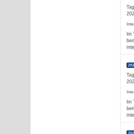
Tag
202
Int
Im 
ber
int
202
Tag
202
Int
Im 
ber
int
202