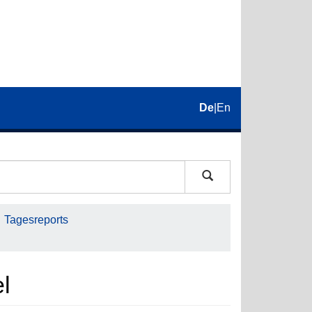
De
|
En
Tagesreports
el