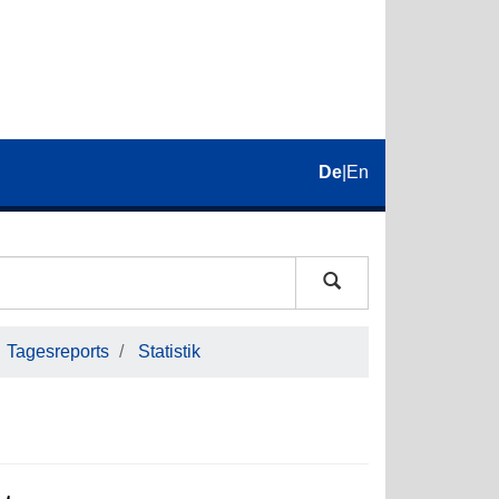
De
|
En
Tagesreports
Statistik