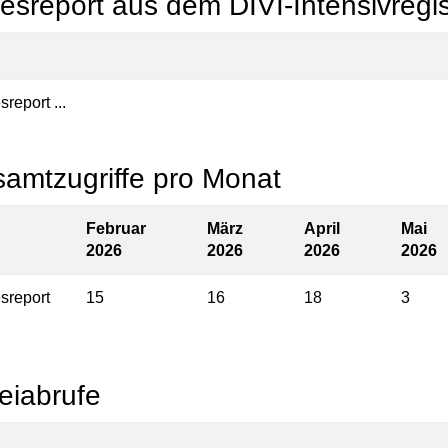
esreport aus dem DIVI-Intensivregis
report ...
amtzugriffe pro Monat
Februar
März
April
Mai
2026
2026
2026
2026
sreport
15
16
18
3
eiabrufe