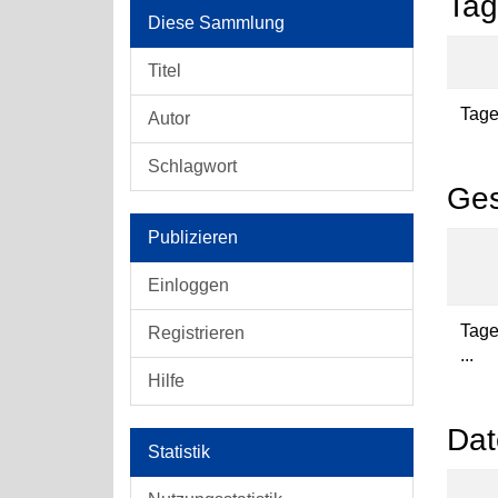
Tag
Diese Sammlung
Titel
Tages
Autor
Schlagwort
Ges
Publizieren
Einloggen
Tage
Registrieren
...
Hilfe
Dat
Statistik