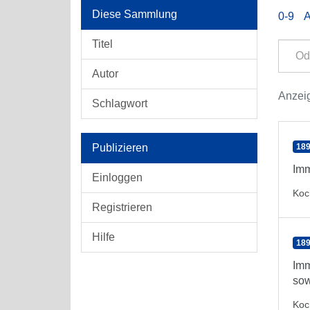
Diese Sammlung
0-9
Titel
Autor
Anzeig
Schlagwort
Publizieren
189
Imm
Einloggen
Koc
Registrieren
Hilfe
189
Imm
sow
Koc