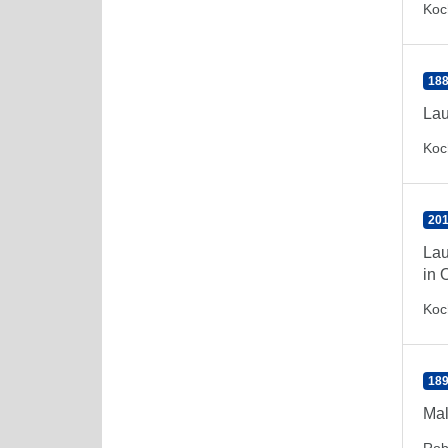
Koc
188
Lau
Koc
201
Lau
in 
Koc
189
Mal