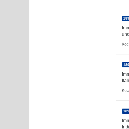
189
Imm
und
Koc
189
Imm
Ita
Koc
189
Imm
Ind