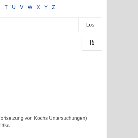
S
T
U
V
W
X
Y
Z
Los
(Fortsetzung von Kochs Untersuchungen)
frika