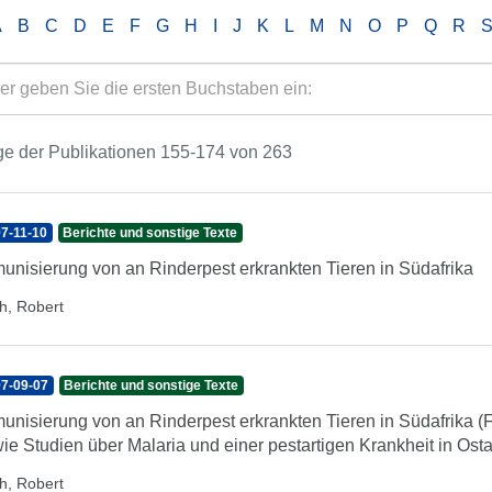
A
B
C
D
E
F
G
H
I
J
K
L
M
N
O
P
Q
R
e der Publikationen 155-174 von 263
7-11-10
Berichte und sonstige Texte
unisierung von an Rinderpest erkrankten Tieren in Südafrika
h, Robert
7-09-07
Berichte und sonstige Texte
unisierung von an Rinderpest erkrankten Tieren in Südafrika 
ie Studien über Malaria und einer pestartigen Krankheit in Osta
h, Robert