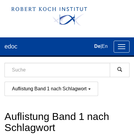
edoc
De
|
En
Umsch
der
Navig
Auflistung Band 1 nach Schlagwort
Auflistung Band 1 nach
Schlagwort