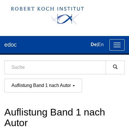
edoc
De
|
En
Umsch
der
Navig
Auflistung Band 1 nach Autor
Auflistung Band 1 nach
Autor