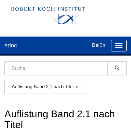
edoc
De
|
En
Umsch
der
Navig
Auflistung Band 2,1 nach Titel
Auflistung Band 2,1 nach
Titel