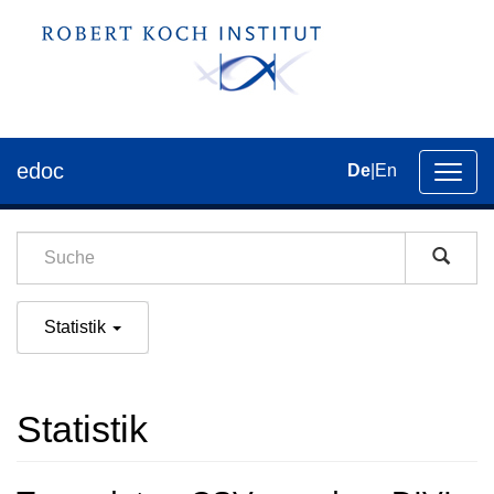
edoc
De
|
En
Umsch
der
Navig
Statistik
Statistik