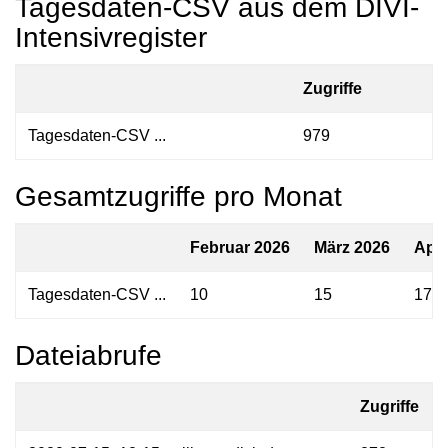
Tagesdaten-CSV aus dem DIVI-
Intensivregister
Zugriffe
Tagesdaten-CSV ...
979
Gesamtzugriffe pro Monat
Februar 2026
März 2026
Apri
Tagesdaten-CSV ...
10
15
17
Dateiabrufe
Zugriffe