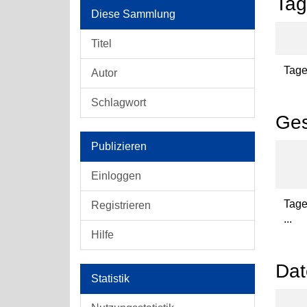
Tag
Diese Sammlung
Titel
Tage
Autor
Schlagwort
Ges
Publizieren
Einloggen
Tag
Registrieren
...
Hilfe
Dat
Statistik