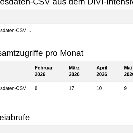
esdaten-CSV aus dem DIVI-Intensiv
sdaten-CSV ...
amtzugriffe pro Monat
Februar
März
April
Mai
2026
2026
2026
202
esdaten-CSV
8
17
10
9
eiabrufe