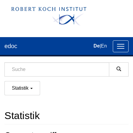
edoc
De
|
En
Umsch
der
Navig
Statistik
Statistik