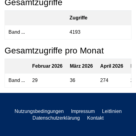
Gesamtzugriffe
Zugriffe
Band ...
4193
Gesamtzugriffe pro Monat
Februar 2026
März 2026
April 2026
Ma
Band ...
29
36
274
21
Nutzungsbedingungen
Impressum
Leitlinien
Datenschutzerklärung
Kontakt