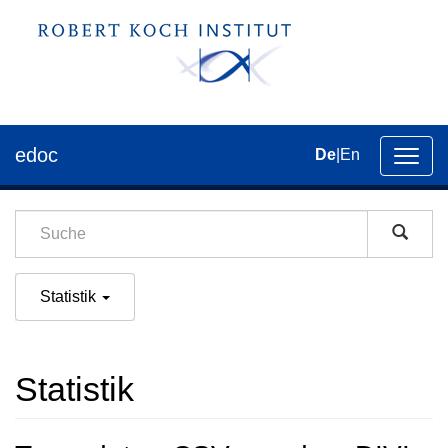
edoc
De
|
En
Umsch
der
Navig
Statistik
Statistik