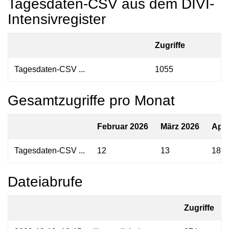
Tagesdaten-CSV aus dem DIVI-
Intensivregister
Zugriffe
Tagesdaten-CSV ...
1055
Gesamtzugriffe pro Monat
Februar 2026
März 2026
Apri
Tagesdaten-CSV ...
12
13
18
Dateiabrufe
Zugriffe