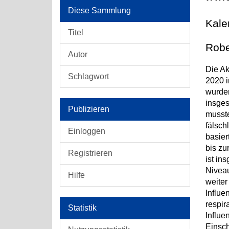
Diese Sammlung
Kale
Titel
Robe
Autor
Die Ak
Schlagwort
2020 i
wurden
insges
Publizieren
musste
fälsc
Einloggen
basier
bis zu
Registrieren
ist in
Niveau
Hilfe
weiter
Influe
respir
Statistik
Influe
Einsch