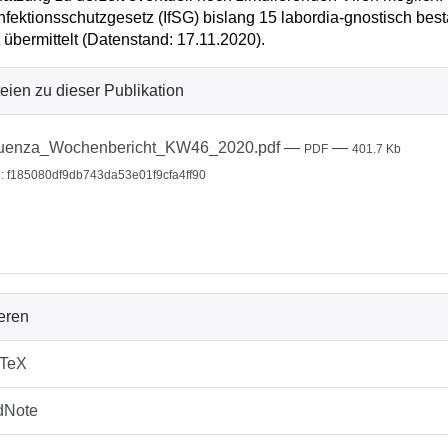
nfektionsschutzgesetz (IfSG) bislang 15 labordia-gnostisch best
ut übermittelt (Datenstand: 17.11.2020).
eien zu dieser Publikation
luenza_Wochenbericht_KW46_2020.pdf
—
—
PDF
401.7 Kb
 f185080df9db743da53e01f9cfa4ff90
ieren
bTeX
dNote