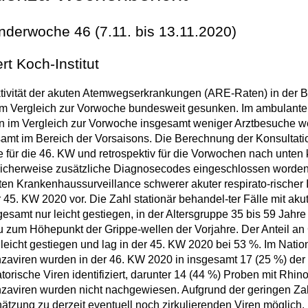
nderwoche 46 (7.11. bis 13.11.2020)
rt Koch-Institut
tivität der akuten Atemwegserkrankungen (ARE-Raten) in der B
m Vergleich zur Vorwoche bundesweit gesunken. Im ambulanten
 im Vergleich zur Vorwoche insgesamt weniger Arztbesuche weg
amt im Bereich der Vorsaisons. Die Berechnung der Konsultat
 für die 46. KW und retrospektiv für die Vorwochen nach unten 
hlicherweise zusätzliche Diagnosecodes eingeschlossen word
ten Krankenhaussurveillance schwerer akuter respirato-rischer 
r 45. KW 2020 vor. Die Zahl stationär behandel-ter Fälle mit aku
sgesamt nur leicht gestiegen, in der Altersgruppe 35 bis 59 Jahre
 zum Höhepunkt der Grippe-wellen der Vorjahre. Der Anteil a
 leicht gestiegen und lag in der 45. KW 2020 bei 53 %. Im Nati
nzaviren wurden in der 46. KW 2020 in insgesamt 17 (25 %) de
atorische Viren identifiziert, darunter 14 (44 %) Proben mit Rh
nzaviren wurden nicht nachgewiesen. Aufgrund der geringen Zah
ätzung zu derzeit eventuell noch zirkulierenden Viren möglic