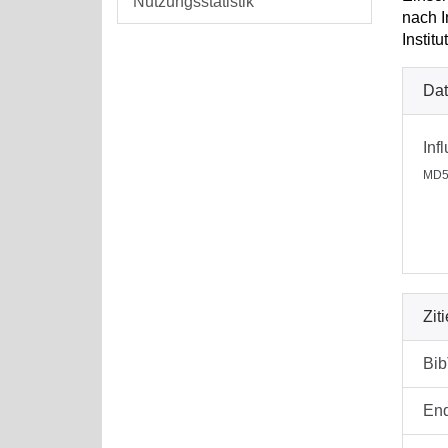
Nutzungsstatistik
nach I
Instit
Dat
Inf
MD5:
Zit
Bi
En