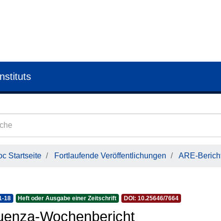
nstituts
c Startseite
Fortlaufende Veröffentlichungen
ARE-Bericht
1-18
Heft oder Ausgabe einer Zeitschrift
DOI: 10.25646/7664
luenza-Wochenbericht