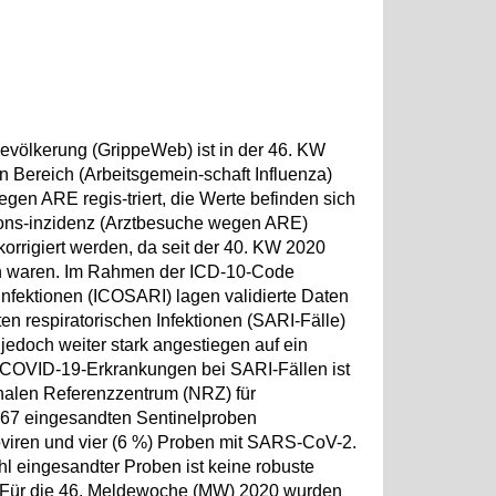
evölkerung (GrippeWeb) ist in der 46. KW
 Bereich (Arbeitsgemein-schaft Influenza)
en ARE regis-triert, die Werte befinden sich
ions-inzidenz (Arztbesuche wegen ARE)
korrigiert werden, da seit der 40. KW 2020
en waren. Im Rahmen der ICD-10-Code
Infektionen (ICOSARI) lagen validierte Daten
ten respiratorischen Infektionen (SARI-Fälle)
 jedoch weiter stark angestiegen auf ein
n COVID-19-Erkrankungen bei SARI-Fällen ist
onalen Referenzzentrum (NRZ) für
r 67 eingesandten Sentinelproben
inoviren und vier (6 %) Proben mit SARS-CoV-2.
l eingesandter Proben ist keine robuste
h. Für die 46. Meldewoche (MW) 2020 wurden