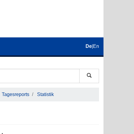
De
|
En
Tagesreports
Statistik