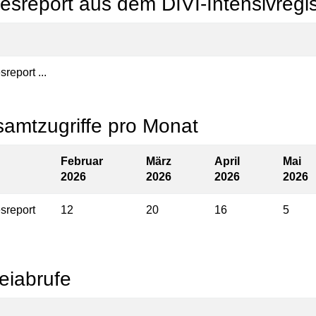
esreport aus dem DIVI-Intensivregis
report ...
amtzugriffe pro Monat
Februar
März
April
Mai
2026
2026
2026
2026
sreport
12
20
16
5
eiabrufe