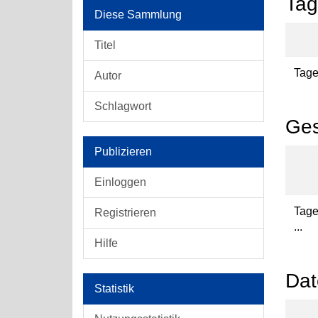
Tag
Diese Sammlung
Titel
Tages
Autor
Schlagwort
Ges
Publizieren
Einloggen
Tage
Registrieren
...
Hilfe
Dat
Statistik