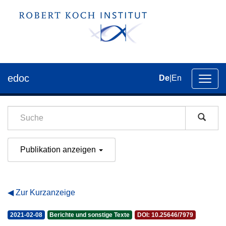
edoc
De
|
En
Umsch
der
Navig
Publikation anzeigen
Zur Kurzanzeige
2021-02-08
Berichte und sonstige Texte
DOI: 10.25646/7979