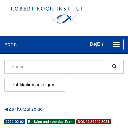
edoc
De
|
En
Umsch
der
Navig
Publikation anzeigen
Zur Kurzanzeige
2021-02-02
Berichte und sonstige Texte
DOI: 10.25646/8021