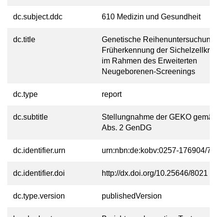
dc.subject.ddc
610 Medizin und Gesundheit
dc.title
Genetische Reihenuntersuchung 
Früherkennung der Sichelzellkran
im Rahmen des Erweiterten
Neugeborenen-Screenings
dc.type
report
dc.subtitle
Stellungnahme der GEKO gemäß
Abs. 2 GenDG
dc.identifier.urn
urn:nbn:de:kobv:0257-176904/77
dc.identifier.doi
http://dx.doi.org/10.25646/8021
dc.type.version
publishedVersion