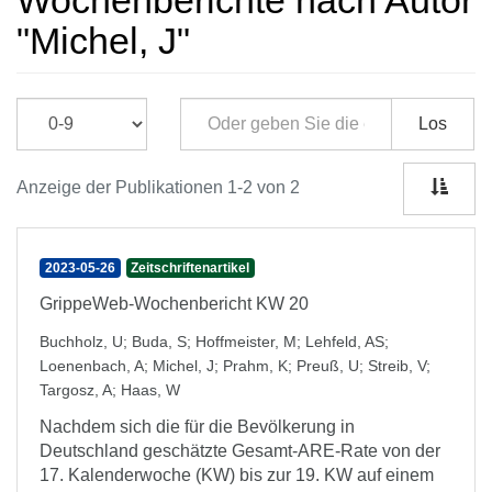
Wochenberichte nach Autor
"Michel, J"
Los
Anzeige der Publikationen 1-2 von 2
2023-05-26
Zeitschriftenartikel
GrippeWeb-Wochenbericht KW 20
Buchholz, U
;
Buda, S
;
Hoffmeister, M
;
Lehfeld, AS
;
Loenenbach, A
;
Michel, J
;
Prahm, K
;
Preuß, U
;
Streib, V
;
Targosz, A
;
Haas, W
Nachdem sich die für die Bevölkerung in
Deutschland geschätzte Gesamt-ARE-Rate von der
17. Kalenderwoche (KW) bis zur 19. KW auf einem