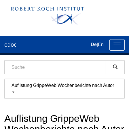
edoc
De
|
En
Umsch
der
Navig
Auflistung GrippeWeb Wochenberichte nach Autor
Auflistung GrippeWeb