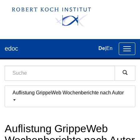
edoc
De
|
En
Umsch
der
Navig
Auflistung GrippeWeb Wochenberichte nach Autor
Auflistung GrippeWeb