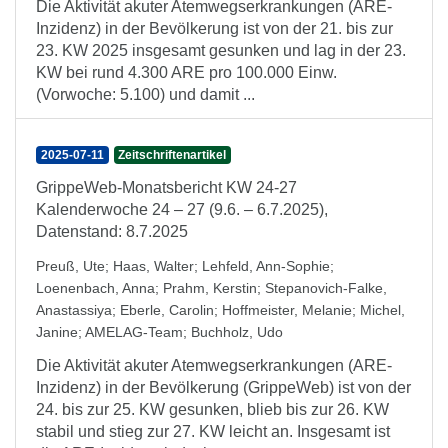
Die Aktivität akuter Atemwegserkrankungen (ARE-
Inzidenz) in der Bevölkerung ist von der 21. bis zur
23. KW 2025 insgesamt gesunken und lag in der 23.
KW bei rund 4.300 ARE pro 100.000 Einw.
(Vorwoche: 5.100) und damit ...
2025-07-11
Zeitschriftenartikel
GrippeWeb-Monatsbericht KW 24-27
Kalenderwoche 24 – 27 (9.6. – 6.7.2025),
Datenstand: 8.7.2025
Preuß, Ute
;
Haas, Walter
;
Lehfeld, Ann-Sophie
;
Loenenbach, Anna
;
Prahm, Kerstin
;
Stepanovich-Falke,
Anastassiya
;
Eberle, Carolin
;
Hoffmeister, Melanie
;
Michel,
Janine
;
AMELAG-Team
;
Buchholz, Udo
Die Aktivität akuter Atemwegserkrankungen (ARE-
Inzidenz) in der Bevölkerung (GrippeWeb) ist von der
24. bis zur 25. KW gesunken, blieb bis zur 26. KW
stabil und stieg zur 27. KW leicht an. Insgesamt ist