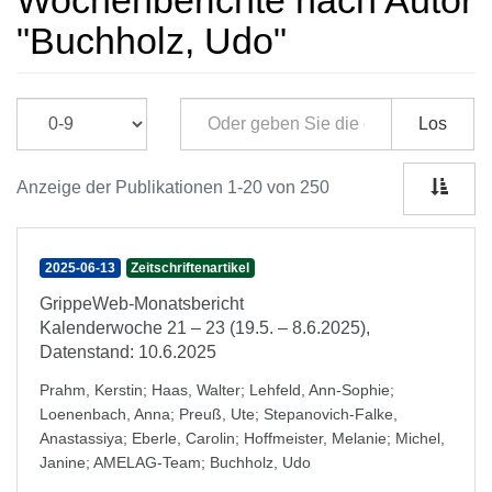
Wochenberichte nach Autor
"Buchholz, Udo"
Los
Anzeige der Publikationen 1-20 von 250
2025-06-13
Zeitschriftenartikel
GrippeWeb-Monatsbericht
Kalenderwoche 21 – 23 (19.5. – 8.6.2025),
Datenstand: 10.6.2025
Prahm, Kerstin
;
Haas, Walter
;
Lehfeld, Ann-Sophie
;
Loenenbach, Anna
;
Preuß, Ute
;
Stepanovich-Falke,
Anastassiya
;
Eberle, Carolin
;
Hoffmeister, Melanie
;
Michel,
Janine
;
AMELAG-Team
;
Buchholz, Udo