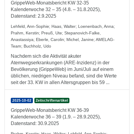
GrippeWeb-Monatsbericht KW 32-35
Kalenderwoche 32 – 35 (4.8. – 31.8.2025),
Datenstand: 2.9.2025
Lehfeld, Ann-Sophie
;
Haas, Walter
;
Loenenbach, Anna
;
Prahm, Kerstin
;
Preuß, Ute
;
Stepanovich-Falke,
Anastassiya
;
Eberle, Carolin
;
Michel, Janine
;
AMELAG-
Team
;
Buchholz, Udo
Nachdem sich die Aktivität akuter
Atemwegserkrankungen (ARE-Inzidenz) in der
Bevölkerung (GrippeWeb) im Juni/Juli auf einem
üblichen, niedrigen Niveau befand, sind die Werte
seit der 33. KW in allen Altersgruppen bis 59 ...
2025-10-02
Zeitschriftenartikel
GrippeWeb-Monatsbericht KW 36-39
Kalenderwoche 36 – 39 (1.9. – 28.9.2025),
Datenstand: 30.9.2025
Prahm, Kerstin
;
Haas, Walter
;
Lehfeld, Ann-Sophie
;