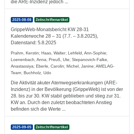
die ARE-Inzidenz jedoch ...
2025-08-08
Zeitschriftenartikel
GrippeWeb-Monatsbericht KW 28-31
Kalenderwoche 28 – 31 (7.7. – 3.8.2025),
Datenstand: 5.8.2025
Prahm, Kerstin
;
Haas, Walter
;
Lehfeld, Ann-Sophie
;
Loenenbach, Anna
;
Preuß, Ute
;
Stepanovich-Falke,
Anastassiya
;
Eberle, Carolin
;
Michel, Janine
;
AMELAG-
Team
;
Buchholz, Udo
Die Aktivität akuter Atemwegserkrankungen (ARE-
Inzidenz) in der Bevölkerung (GrippeWeb) ist von der
28. bis zur 30. KW stabil geblieben und stieg zur 31.
KW an. Durch den zuletzt beobachteten Anstieg
befinden sich die Werte ...
2025-09-05
Zeitschriftenartikel