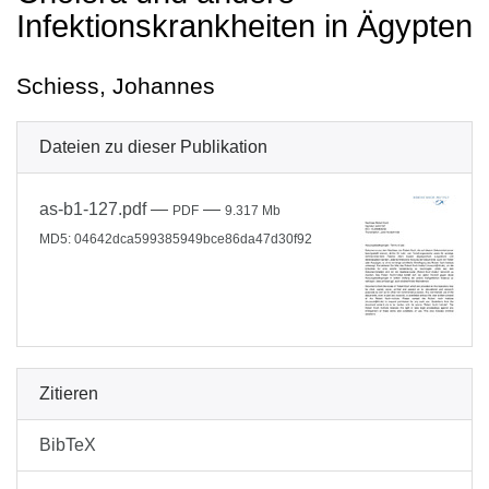
Infektionskrankheiten in Ägypten
Schiess, Johannes
Dateien zu dieser Publikation
as-b1-127.pdf
—
—
PDF
9.317 Mb
MD5: 04642dca599385949bce86da47d30f92
Zitieren
BibTeX