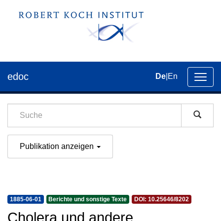
edoc
De
|
En
Umsch
der
Navig
Publikation anzeigen
1885-06-01
Berichte und sonstige Texte
DOI: 10.25646/8202
Cholera und andere