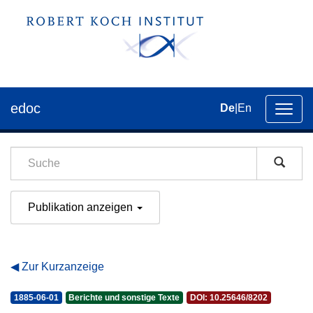
edoc
De
|
En
Umsch
der
Navig
Publikation anzeigen
Zur Kurzanzeige
1885-06-01
Berichte und sonstige Texte
DOI: 10.25646/8202