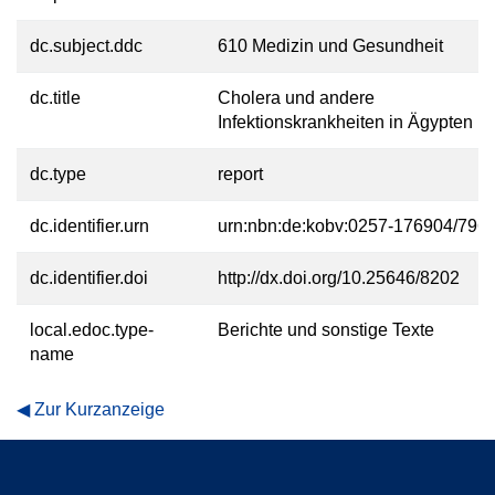
dc.subject.ddc
610 Medizin und Gesundheit
dc.title
Cholera und andere
Infektionskrankheiten in Ägypten
dc.type
report
dc.identifier.urn
urn:nbn:de:kobv:0257-176904/796
dc.identifier.doi
http://dx.doi.org/10.25646/8202
local.edoc.type-
Berichte und sonstige Texte
name
Zur Kurzanzeige