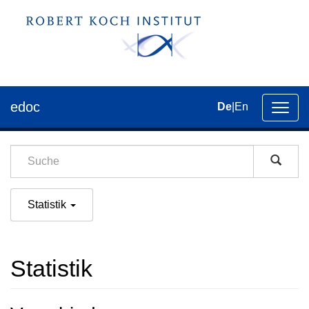
edoc
De
|
En
Umsch
der
Navig
Statistik
Statistik