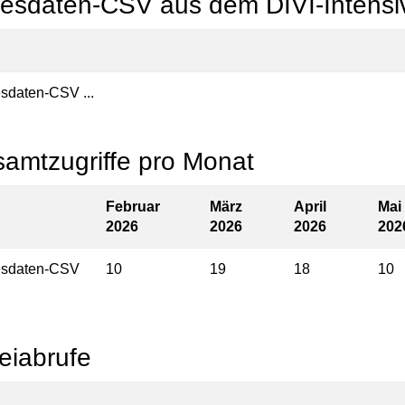
esdaten-CSV aus dem DIVI-Intensiv
sdaten-CSV ...
amtzugriffe pro Monat
Februar
März
April
Mai
2026
2026
2026
202
esdaten-CSV
10
19
18
10
eiabrufe