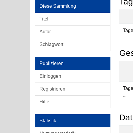
Tag
Diese Sammlung
Titel
Tage
Autor
Schlagwort
Ges
Publizieren
Einloggen
Tag
Registrieren
...
Hilfe
Dat
Statistik