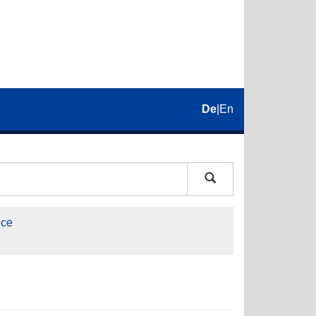
De
|
En
nce