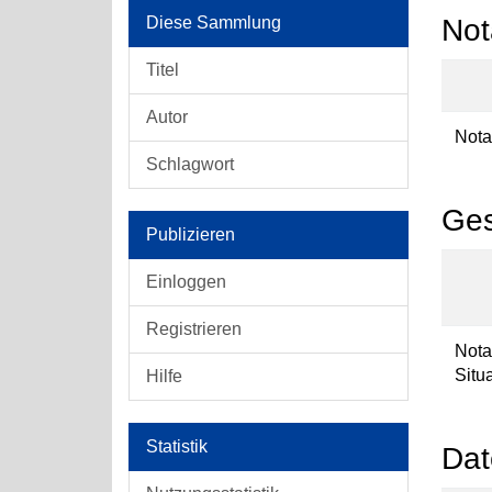
Diese Sammlung
Not
Titel
Autor
Nota
Schlagwort
Ges
Publizieren
Einloggen
Registrieren
Nota
Situ
Hilfe
Statistik
Dat