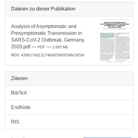
Dateien zu dieser Publikation
Analysis of Asymptomatic and
Presymptomatic Transmission in
SARS-CoV-2 Outbreak, Germany,
2020.pdf
—
—
PDF
2.665 Mb
MD5: 426fcc7dd13174bdd7bb5f7d8e2bf1fe
Zitieren
BibTeX
EndNote
RIS