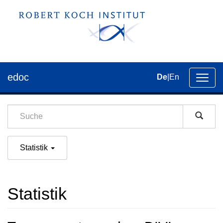
edoc
De
|
En
Umsch
der
Navig
Statistik
Statistik