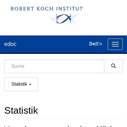
edoc
De
|
En
Umsch
der
Navig
Statistik
Statistik