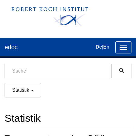
edoc
De
|
En
Umsch
der
Navig
Statistik
Statistik