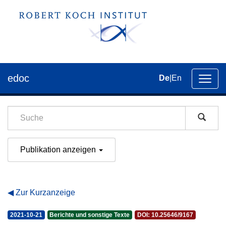
edoc
De
|
En
Umsch
der
Navig
Publikation anzeigen
Zur Kurzanzeige
2021-10-21
Berichte und sonstige Texte
DOI: 10.25646/9167