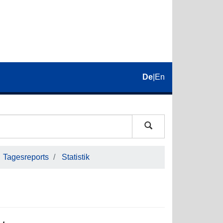
De
|
En
Tagesreports
Statistik