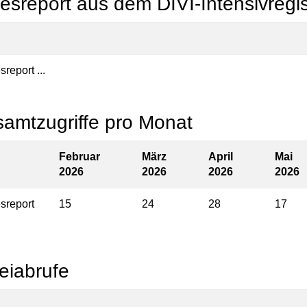
esreport aus dem DIVI-Intensivregis
report ...
amtzugriffe pro Monat
Februar
März
April
Mai
2026
2026
2026
2026
sreport
15
24
28
17
eiabrufe