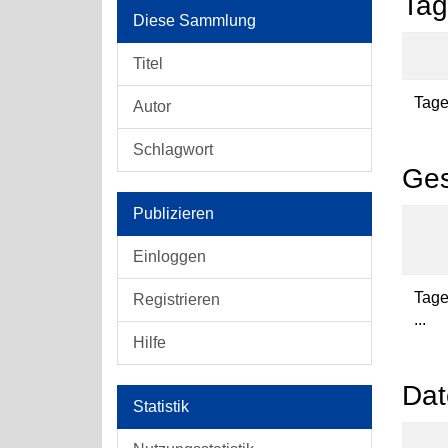
Tag
Diese Sammlung
Titel
Tages
Autor
Schlagwort
Ges
Publizieren
Einloggen
Tage
Registrieren
...
Hilfe
Dat
Statistik