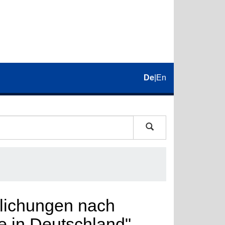
De
|
En
tlichungen nach
e in Deutschland"