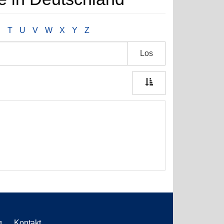
S
T
U
V
W
X
Y
Z
Los
g
Kontakt