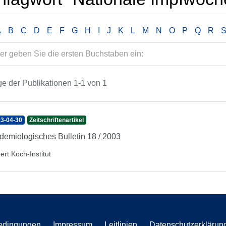
A
B
C
D
E
F
G
H
I
J
K
L
M
N
O
P
Q
R
e der Publikationen 1-1 von 1
3-04-30
Zeitschriftenartikel
demiologisches Bulletin 18 / 2003
ert Koch-Institut
edingungen
Impressum
Leitlinien
Datenschutzerklärun