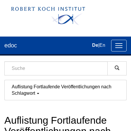
edoc
De
|
En
Umsch
der
Navig
Auflistung Fortlaufende Veröffentlichungen nach
Schlagwort
Auflistung Fortlaufende