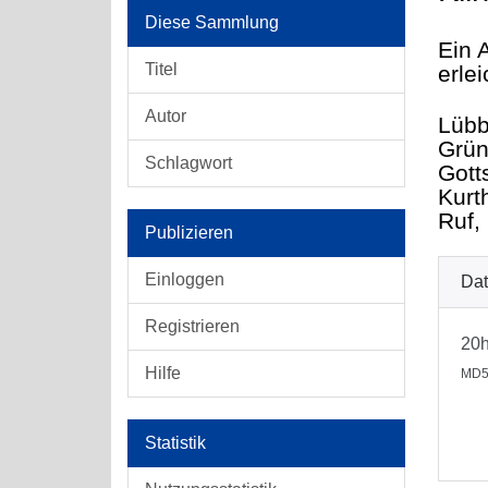
Diese Sammlung
Ein 
Titel
erlei
Autor
Lübb
Grün
Schlagwort
Gott
Kurt
Ruf,
Publizieren
Einloggen
Dat
Registrieren
20
Hilfe
MD5
Statistik