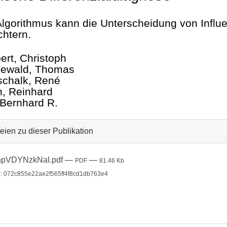
Algorithmus kann die Unterscheidung von Influ
chtern.
ert, Christoph
ewald, Thomas
schalk, René
h, Reinhard
 Bernhard R.
eien zu dieser Publikation
hpVDYNzkNaI.pdf
—
—
PDF
81.46 Kb
: 072c855e22ae2f565ff4f8cd1db763e4