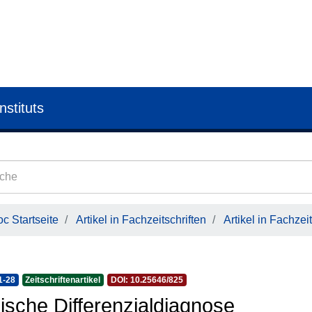
nstituts
c Startseite
Artikel in Fachzeitschriften
Artikel in Fachzeit
1-28
Zeitschriftenartikel
DOI: 10.25646/825
nische Differenzialdiagnose