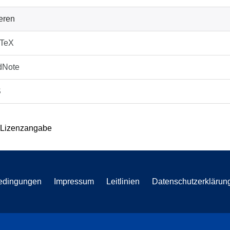
ieren
bTeX
dNote
S
 Lizenzangabe
edingungen
Impressum
Leitlinien
Datenschutzerklärun