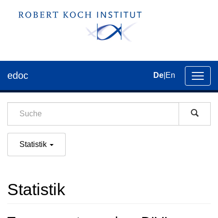
edoc
De
|
En
Umsch
der
Navig
Statistik
Statistik