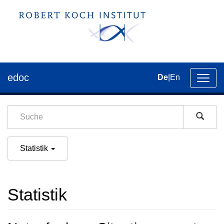
edoc
De
|
En
Umsch
der
Navig
Statistik
Statistik