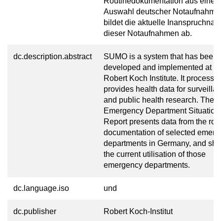
Routinedokumentation aus einer
Auswahl deutscher Notaufnahme
bildet die aktuelle Inanspruchna
dieser Notaufnahmen ab.
dc.description.abstract
SUMO is a system that has been
developed and implemented at th
Robert Koch Institute. It processe
provides health data for surveilla
and public health research. The
Emergency Department Situation
Report presents data from the rou
documentation of selected emer
departments in Germany, and sh
the current utilisation of those
emergency departments.
dc.language.iso
und
dc.publisher
Robert Koch-Institut