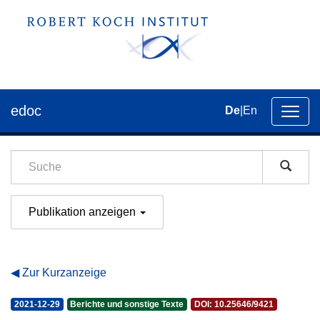
edoc
De
|
En
Umsch
der
Navig
Publikation anzeigen
Zur Kurzanzeige
2021-12-29
Berichte und sonstige Texte
DOI: 10.25646/9421