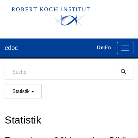
edoc
De
|
En
Umsch
der
Navig
Statistik
Statistik