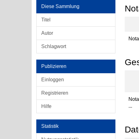
Diese Sammlung
Not
Titel
Autor
Nota
Schlagwort
Ges
Publizieren
Einloggen
Registrieren
Nota
...
Hilfe
Statistik
Dat