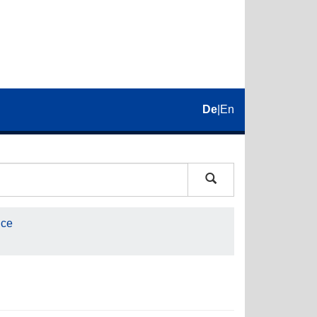
De
|
En
nce