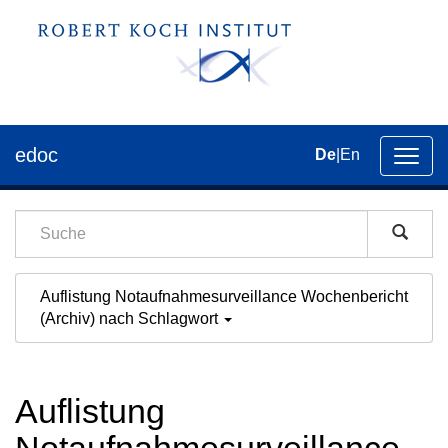
edoc
De
|
En
Umsch
der
Navig
Auflistung Notaufnahmesurveillance Wochenbericht
(Archiv) nach Schlagwort
Auflistung